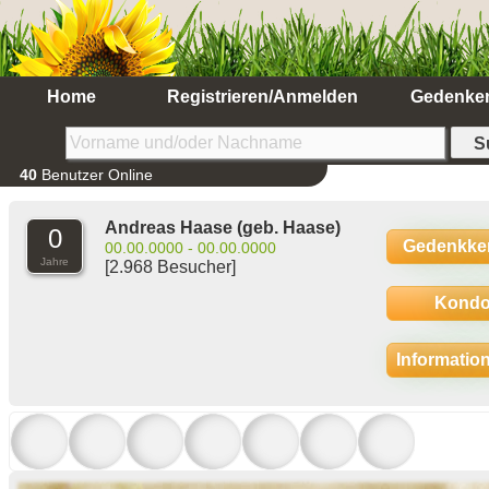
Home
Registrieren/Anmelden
Gedenke
40
Benutzer Online
Andreas Haase
(geb. Haase)
0
Gedenkke
00.00.0000 - 00.00.0000
Jahre
[2.968 Besucher]
Kondo
Informatio