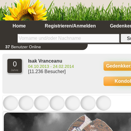
Home
Registrieren/Anmelden
Gedenke
37
Benutzer Online
Isak Vranceanu
0
Gedenkker
04.10.2013 - 24.02.2014
Jahre
[11.236 Besucher]
Kondo
Als
Gott