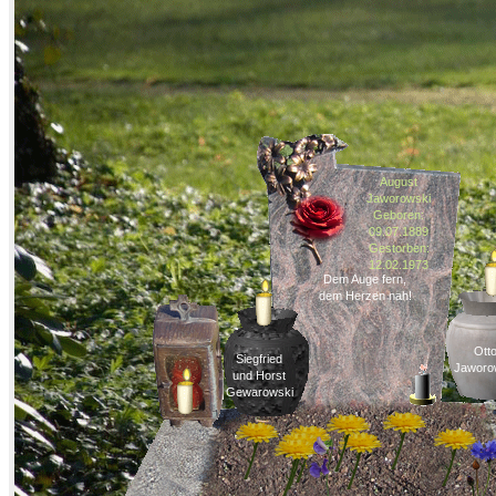
August
Jaworowski
Geboren:
09.07.1889
Gestorben:
12.02.1973
Dem Auge fern,
dem Herzen nah!
Ott
Siegfried
Jaworo
und Horst
Gewarowski