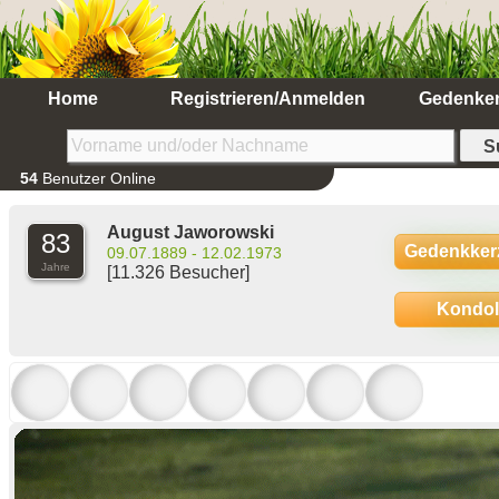
Home
Registrieren/Anmelden
Gedenke
54
Benutzer Online
August Jaworowski
83
Gedenkker
09.07.1889 - 12.02.1973
Jahre
[11.326 Besucher]
Kondo