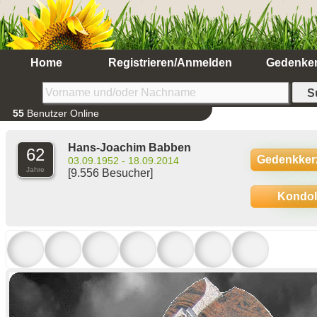
Home
Registrieren/Anmelden
Gedenke
55
Benutzer Online
Hans-Joachim Babben
62
Gedenkker
03.09.1952 - 18.09.2014
Jahre
[9.556 Besucher]
Kondo