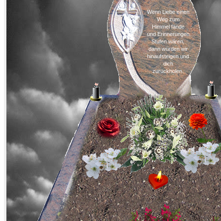
Wenn Liebe einen
Weg zum
Himmel fände
und Erinnerungen
Stufen wären,
dann würden wir
hinaufsteigen und
dich
zurückholen.