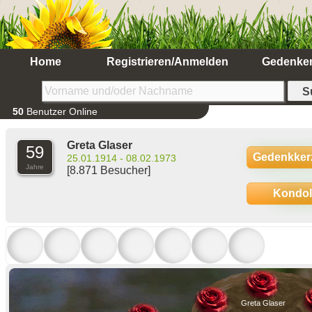
Home
Registrieren/Anmelden
Gedenke
50
Benutzer Online
Greta Glaser
59
Gedenkker
25.01.1914 - 08.02.1973
Jahre
[8.871 Besucher]
Kondo
Greta Glaser