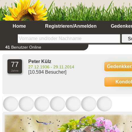
Home
Registrieren/Anmelden
Gedenke
41
Benutzer Online
Peter Külz
77
Gedenkker
27.12.1936 - 29.11.2014
Jahre
[10.594 Besucher]
Kondo