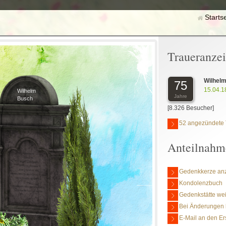
Starts
Traueranze
Wilhel
75
15.04.1
Wilhelm
Jahre
Busch
[8.326 Besucher]
52 angezündete 
Anteilnahm
Gedenkkerze an
Kondolenzbuch
Gedenkstätte we
Bei Änderungen 
E-Mail an den Er