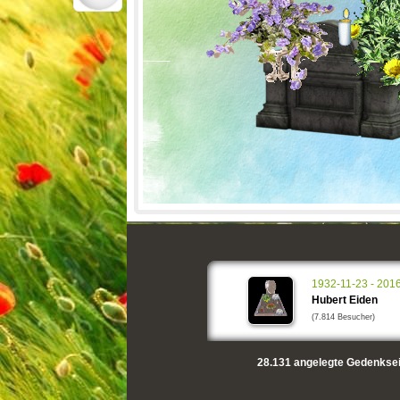
1932-11-23 - 201
Hubert Eiden
(7.814 Besucher)
28.131
angelegte Gedenksei