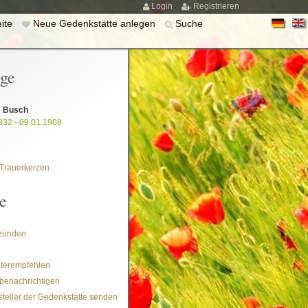
Login
Registrieren
eite
Neue Gedenkstätte anlegen
Suche
ige
m Busch
832 - 09.01.1908
Trauerkerzen
e
zünden
iterempfehlen
benachrichtigen
steller der Gedenkstätte senden