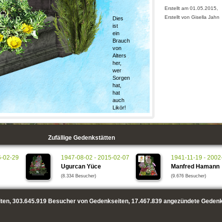
Erstellt am 01.05.2015,
Erstellt von Gisella Jahn
Dies
ist
ein
Brauch
von
Alters
her,
wer
Sorgen
hat,
hat
auch
Likör!
Zufällige Gedenkstätten
6-02-29
1947-08-02 - 2015-02-07
1941-11-19 - 2002
Ugurcan Yüce
Manfred Hamann
(8.334 Besucher)
(9.676 Besucher)
ten,
303.645.919
Besucher von Gedenkseiten,
17.467.839
angezündete Gedenk