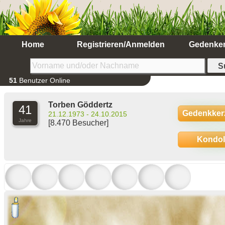
Home
Registrieren/Anmelden
Gedenke
51
Benutzer Online
Torben Göddertz
41
Gedenkker
21.12.1973 - 24.10.2015
Jahre
[8.470 Besucher]
Kondo