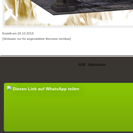
Erstellt am 26.10.2015,
[Verfasser nur für angemeldete Benutzer sichtbar]
AGB
|
Impressum
Diesen Link auf WhatsApp teilen