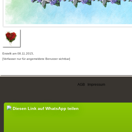
Erstellt am 08.11.2015,
[Verfasser nur für angemeldete Benutzer sichtbar]
AGB
|
Impressum
Diesen Link auf WhatsApp teilen