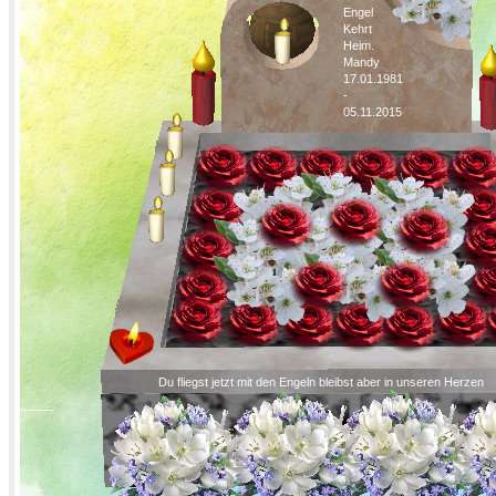
Engel
Kehrt
Heim.
Mandy
17.01.1981
-
05.11.2015
Du fliegst jetzt mit den Engeln bleibst aber in unseren Herzen