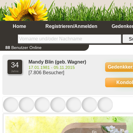
Home
Registrieren/Anmelden
Gedenke
88
Benutzer Online
Mandy Blin
(geb. Wagner)
34
Gedenkker
17.01.1981 - 05.11.2015
Jahre
[7.806 Besucher]
Kondo
Ein