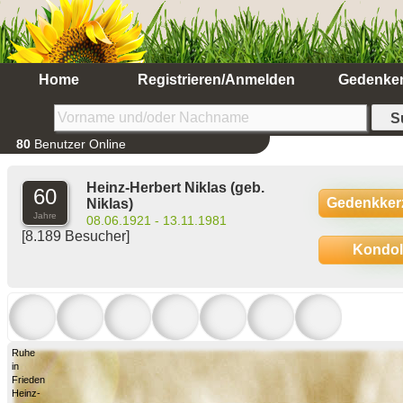
Home
Registrieren/Anmelden
Gedenke
80
Benutzer Online
Heinz-Herbert Niklas
(geb.
60
Gedenkker
Niklas)
Jahre
08.06.1921 - 13.11.1981
[8.189 Besucher]
Kondo
Ruhe
in
Frieden
Heinz-