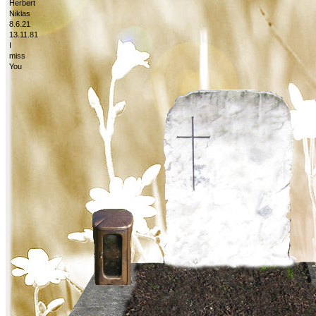
Herbert
Niklas
8.6.21
13.11.81
I
miss
You