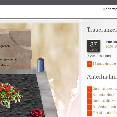
Starts
Traueranze
ingo le
37
ngo leon
30.07.1
Jahre
[7.204 Besucher]
leben genommen
16 angezündete 
 alkohol
Anteilnahm
Gedenkkerze an
Kondolenzbuch
Gedenkstätte we
Bei Änderungen 
E-Mail an den Er