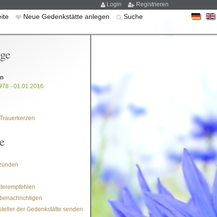
Login
Registrieren
eite
Neue Gedenkstätte anlegen
Suche
ige
on
978 - 01.01.2016
Trauerkerzen
e
zünden
iterempfehlen
benachrichtigen
steller der Gedenkstätte senden