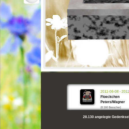
2011-06-08 - 201
Floeckchen
Peters/Wagner
(8.160 Besucher)
28.130
angelegte Gedenksei