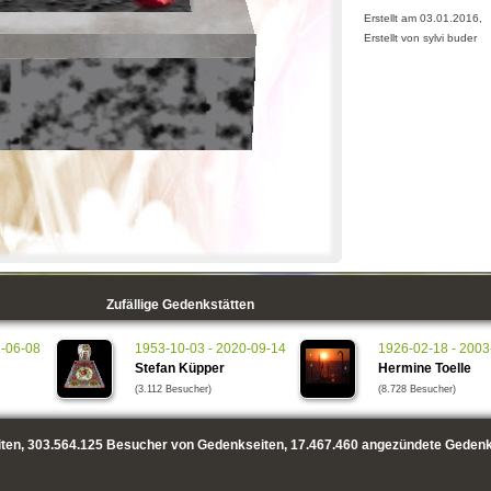
Erstellt am 03.01.2016,
Erstellt von sylvi buder
Zufällige Gedenkstätten
1-06-08
1953-10-03 - 2020-09-14
1926-02-18 - 2003
Stefan Küpper
Hermine Toelle
(3.112 Besucher)
(8.728 Besucher)
ten,
303.564.125
Besucher von Gedenkseiten,
17.467.460
angezündete Gedenk