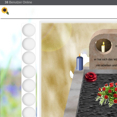
38
Benutzer Online
i
er hat sich das 
mit tabletten und