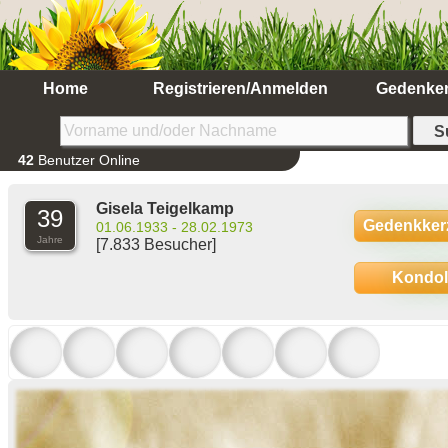
Home
Registrieren/Anmelden
Gedenke
42
Benutzer Online
Gisela Teigelkamp
39
Gedenkker
01.06.1933 - 28.02.1973
Jahre
[7.833 Besucher]
Kondo