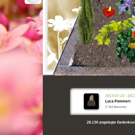
2013-07-22 - 201
Luca Pommert
(7.516 Besucher)
28.130
angelegte Gedenksei