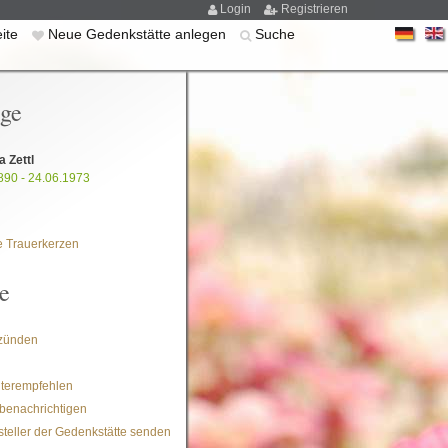
Login
Registrieren
eite
Neue Gedenkstätte anlegen
Suche
ige
a Zettl
890 - 24.06.1973
 Trauerkerzen
e
zünden
iterempfehlen
benachrichtigen
steller der Gedenkstätte senden