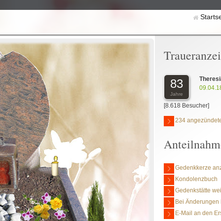
Starts
Traueranze
Theresi
83
09.04.1
Jahre
[8.618 Besucher]
234 angezündete
Anteilnahm
Gedenkkerze an
Kondolenzbuch
Gedenkstätte we
Bei Änderungen 
E-Mail an den Er