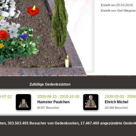
Erstellt am 25.03.2016,
Erstellt von Geli Wiegma
Zufällige Gedenkstätten
3-07-22
2009-08-15 - 2010-10-28
1930-05-03 - 2006
Hamster Paulchen
Ehrich Michel
(8.957 Besucher)
(42.944 Besucher)
ten,
303.563.405
Besucher von Gedenkseiten,
17.467.460
angezündete Gedenk