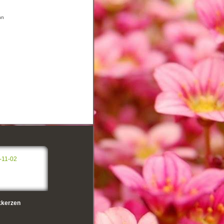
nn
-11-02
kerzen