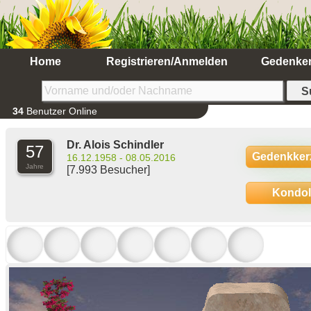
Home
Registrieren/Anmelden
Gedenke
34
Benutzer Online
Dr. Alois Schindler
57
Gedenkker
16.12.1958 - 08.05.2016
Jahre
[7.993 Besucher]
Kondo