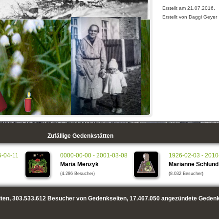
Erstellt am 21.07.2016,
Erstellt von Daggi Geyer
Zufällige Gedenkstätten
5-04-11
0000-00-00 - 2001-03-08
1926-02-03 - 2010
Maria Menzyk
Marianne Schlund
(4.286 Besucher)
(8.032 Besucher)
ten,
303.533.612
Besucher von Gedenkseiten,
17.467.050
angezündete Gedenk