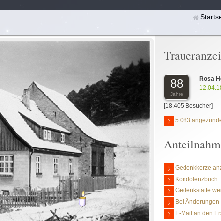
Starts
Traueranze
Rosa H
88
12.04.1
Jahre
[18.405 Besucher]
5.083 angezünde
Anteilnahm
Gedenkkerze an
Kondolenzbuch
Gedenkstätte we
Bei Änderungen 
E-Mail an den Er