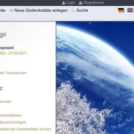
Login
Registrieren
eite
Neue Gedenkstätte anlegen
Suche
ige
egewald
883 - 27.09.1971
te Trauerkerzen
e
zünden
iterempfehlen
benachrichtigen
steller der Gedenkstätte senden