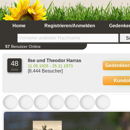
Home
Registrieren/Anmelden
Gedenke
57
Benutzer Online
Ilse und Theodor Harras
48
Gedenkker
11.05.1925 - 25.11.1973
Jahre
[8.444 Besucher]
Kondo