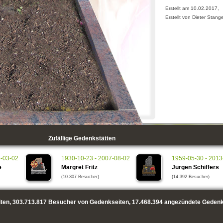
Erstellt am 10.02.2017,
Erstellt von Dieter Stang
Zufällige Gedenkstätten
1-03-02
1930-10-23 - 2007-08-02
1959-05-30 - 2013
e
Margret Fritz
Jürgen Schiffers
(10.307 Besucher)
(14.392 Besucher)
ten,
303.713.817
Besucher von Gedenkseiten,
17.468.394
angezündete Gedenk