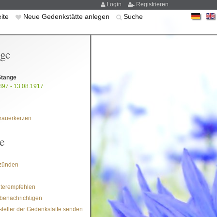
Login
Registrieren
eite
Neue Gedenkstätte anlegen
Suche
ige
Stange
897 - 13.08.1917
rauerkerzen
e
zünden
iterempfehlen
benachrichtigen
steller der Gedenkstätte senden