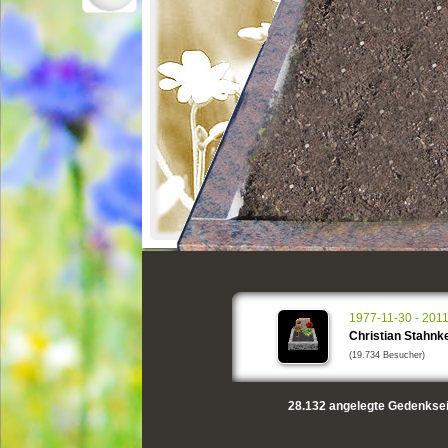
1977-11-30 - 201
Christian Stahnk
(19.734 Besucher)
28.132
angelegte Gedenksei