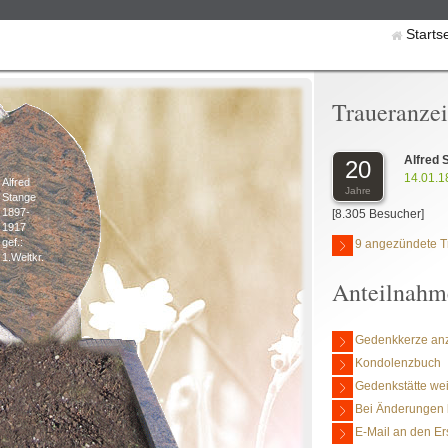
Starts
Traueranze
Alfred 
20
14.01.1
Alfred
Jahre
Stange
1897-
[8.305 Besucher]
1917
gef.:
9 angezündete T
1.Weltkr.
Anteilnahm
Gedenkkerze an
Kondolenzbuch
Gedenkstätte we
Bei Änderungen 
E-Mail an den Er