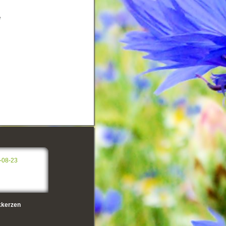
e
-08-23
kerzen