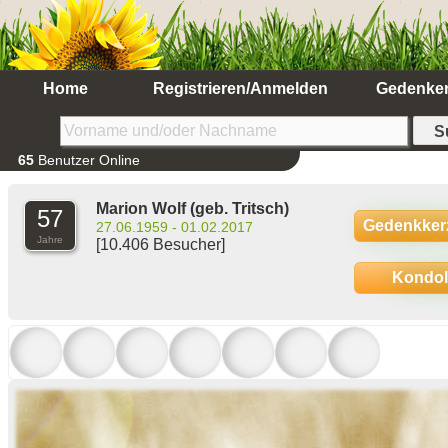
Home
Registrieren/Anmelden
Gedenke
65
Benutzer Online
Marion Wolf
(geb. Tritsch)
57
Gedenkker
27.06.1959 - 01.02.2017
Jahre
[10.406 Besucher]
Kondo