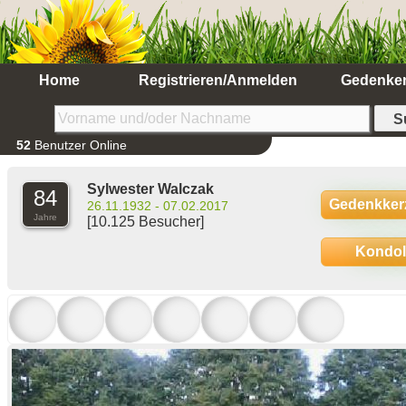
Home
Registrieren/Anmelden
Gedenke
52
Benutzer Online
Sylwester Walczak
84
Gedenkker
26.11.1932 - 07.02.2017
Jahre
[10.125 Besucher]
Kondo