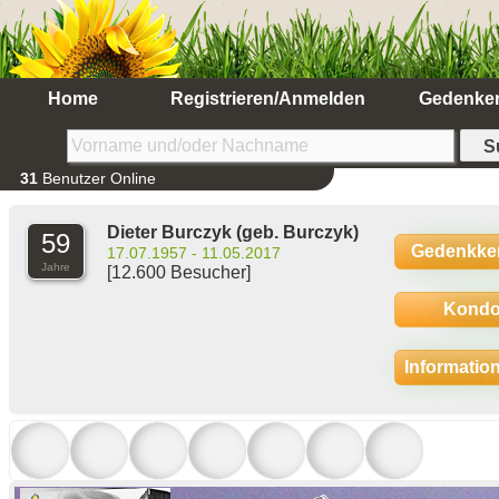
Home
Registrieren/Anmelden
Gedenke
31
Benutzer Online
Dieter Burczyk
(geb. Burczyk)
59
Gedenkke
17.07.1957 - 11.05.2017
Jahre
[12.600 Besucher]
Kondo
Informatio