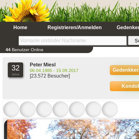
Home
Registrieren/Anmelden
Gedenke
44
Benutzer Online
Peter Miesl
32
Gedenkker
06.04.1985 - 15.09.2017
Jahre
[23.572 Besucher]
Kondo