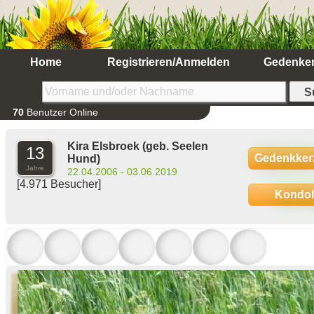
Home
Registrieren/Anmelden
Gedenke
70
Benutzer Online
Kira Elsbroek
(geb. Seelen
13
Gedenkker
Hund)
Jahre
22.04.2006 - 03.06.2019
[4.971 Besucher]
Kondo