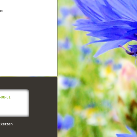
nn
-08-31
kerzen