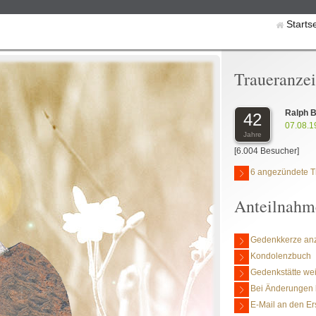
Starts
Traueranze
Ralph 
42
07.08.1
Jahre
[6.004 Besucher]
6 angezündete T
Anteilnahm
Gedenkkerze an
Kondolenzbuch
Gedenkstätte we
Bei Änderungen 
E-Mail an den Er