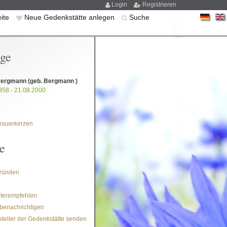
Login
Registrieren
eite
Neue Gedenkstätte anlegen
Suche
ige
Bergmann
(geb. Bergmann )
958 - 21.08.2000
rauerkerzen
e
zünden
iterempfehlen
benachrichtigen
steller der Gedenkstätte senden