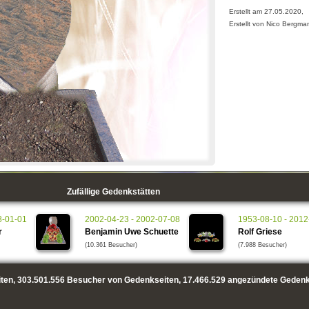
Erstellt am 27.05.2020,
Erstellt von Nico Bergma
Zufällige Gedenkstätten
8-01-01
2002-04-23 - 2002-07-08
1953-08-10 - 2012
r
Benjamin Uwe Schuette
Rolf Griese
(10.361 Besucher)
(7.988 Besucher)
ten,
303.501.556
Besucher von Gedenkseiten,
17.466.529
angezündete Gedenk