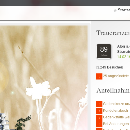
Starts
Traueranze
Aloisia
89
Stranzi
Jahre
14.02.1
[3.249 Besucher]
25 angezündete 
Anteilnahm
Gedenkkerze an
Kondolenzbuch
Gedenkstätte we
Bei Änderungen 