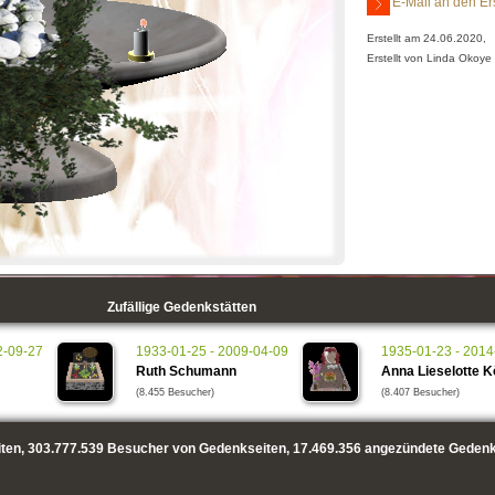
E-Mail an den Er
Erstellt am 24.06.2020,
Erstellt von Linda Okoye
Zufällige Gedenkstätten
2-09-27
1933-01-25 - 2009-04-09
1935-01-23 - 2014
Ruth Schumann
Anna Lieselotte K
(8.455 Besucher)
(8.407 Besucher)
ten,
303.777.539
Besucher von Gedenkseiten,
17.469.356
angezündete Gedenk