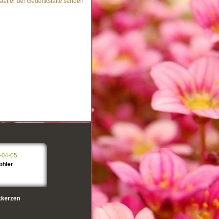
steller der Gedenkstätte senden
-04-05
öhler
kerzen