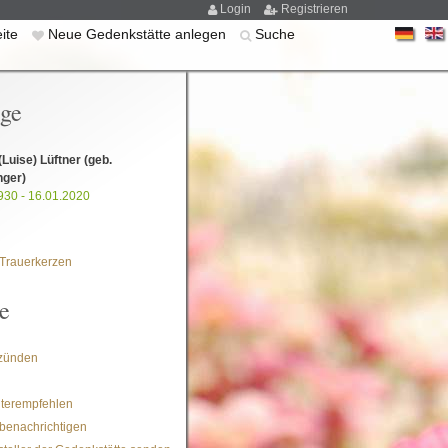
Login
Registrieren
eite
Neue Gedenkstätte anlegen
Suche
ige
 (Luise) Lüftner
(geb.
nger)
930 - 16.01.2020
Trauerkerzen
e
zünden
iterempfehlen
benachrichtigen