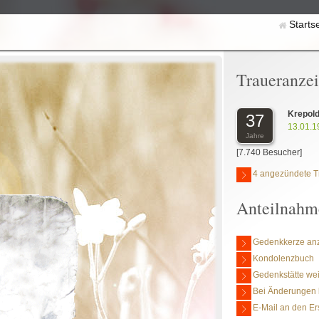
Starts
Traueranze
Krepol
37
13.01.1
Jahre
[7.740 Besucher]
4 angezündete T
Anteilnahm
Gedenkkerze an
Kondolenzbuch
Gedenkstätte we
Bei Änderungen 
E-Mail an den Er