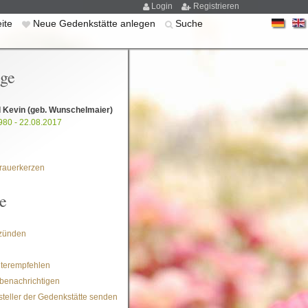
Login
Registrieren
eite
Neue Gedenkstätte anlegen
Suche
ige
d Kevin
(geb. Wunschelmaier)
980 - 22.08.2017
rauerkerzen
e
zünden
iterempfehlen
benachrichtigen
steller der Gedenkstätte senden