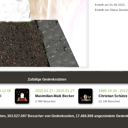
Erstellt am 01.06.2021,
Erstellt von Diana Danie
Zufällige Gedenkstätten
4-12-08
2015-01-27 - 2015-01-27
1980-10-24 - 2012
l
Maximilian-Maik Becker
Christian Schütze
(7.684 Besucher)
(11.149 Besucher)
ten,
303.527.097
Besucher von Gedenkseiten,
17.466.908
angezündete Gedenk