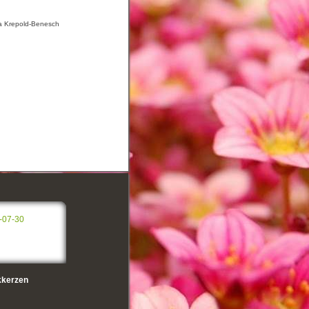
la Krepold-Benesch
-07-30
kerzen