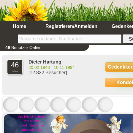
Home
Registrieren/Anmelden
Gedenke
49
Benutzer Online
Dieter Hartung
46
Gedenkker
20.02.1948 - 10.11.1994
Jahre
[12.822 Besucher]
Kondo
das hier sind deine
drei süsen
Enkel....die du nie
kennenlernen