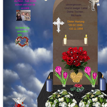
durftest...hab ihnen
schon viel von dir
unvergessen.......
erzählt
Und in ewiger Liebe
Deine Tochter...
Michaela
Dieter Hartung
*20.02.1948-
Du fehlst so
+10.11.1994
unendlich
doll........