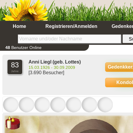
Home
Registrieren/Anmelden
Gedenke
48
Benutzer Online
Anni Liegl
(geb. Lottes)
83
Gedenkker
15.03.1926 - 30.09.2009
Jahre
[3.690 Besucher]
Kondo