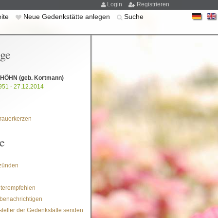
Login
Registrieren
eite
Neue Gedenkstätte anlegen
Suche
ige
a HÖHN
(geb. Kortmann)
951 - 27.12.2014
rauerkerzen
e
zünden
iterempfehlen
benachrichtigen
steller der Gedenkstätte senden