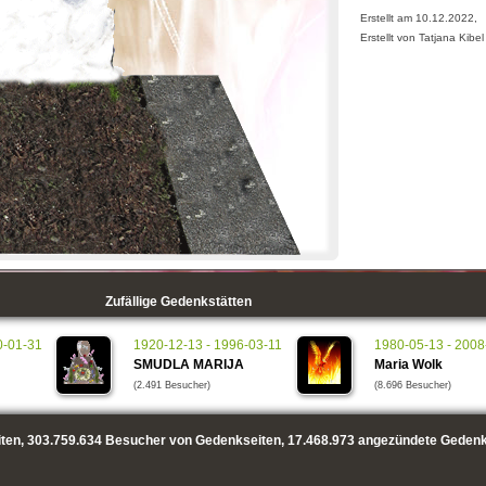
Erstellt am 10.12.2022,
Erstellt von Tatjana Kibel
Zufällige Gedenkstätten
0-01-31
1920-12-13 - 1996-03-11
1980-05-13 - 2008
SMUDLA MARIJA
Maria Wolk
(2.491 Besucher)
(8.696 Besucher)
ten,
303.759.634
Besucher von Gedenkseiten,
17.468.973
angezündete Gedenk