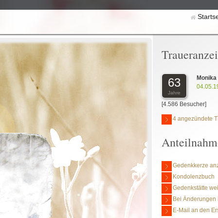
Starts
Traueranze
Monik
63
04.05.1
Jahre
[4.586 Besucher]
4 angezündete T
Anteilnahm
Gedenkkerze an
Kondolenzbuch
Gedenkstätte we
Bei Änderungen 
E-Mail an den Er