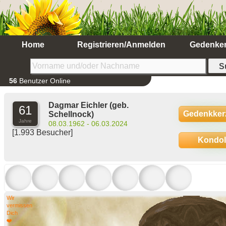
Home
Registrieren/Anmelden
Gedenke
56
Benutzer Online
Dagmar Eichler
(geb.
61
Gedenkker
Schellnock)
Jahre
08.03.1962 - 06.03.2024
[1.993 Besucher]
Kondo
Wir
vermissen
Dich
❤️