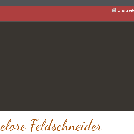
Startsei
lore Feldschneider