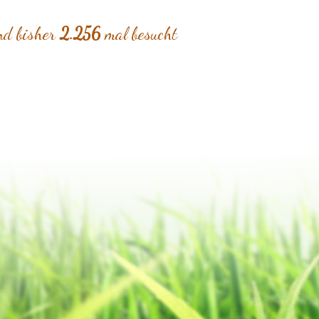
nd bisher
2.256
mal besucht