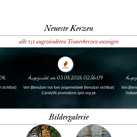
Neueste Kerzen
alle 131 angezündeten Trauerkerzen anzeigen
:06
Angezündet am 03.08.2026 02:56:09
Ange
 sichtbar]
Von [Benutzer nur fuer angemeldete Benutzer sichtbar]
Von [Benu
Candy96 promotions spin.org.pk
Vulkan
Bildergalerie