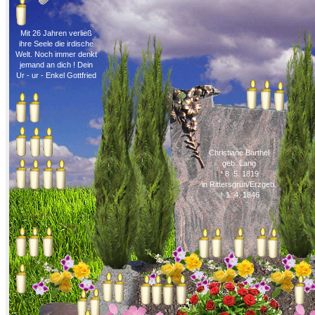
Mit 26 Jahren verließ
ihre Seele die irdische
Welt. Noch immer denkt
jemand an dich ! Dein
Ur - ur - Enkel Gottfried
Christiane Barthel
geb. Lang
* 8. 5. 1819
in Rittersgrün/Erzgeb.
† 1. 4. 1846