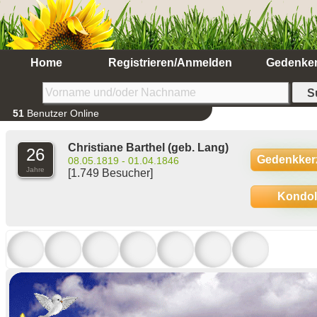
Home
Registrieren/Anmelden
Gedenke
51
Benutzer Online
Christiane Barthel
(geb. Lang)
26
Gedenkker
08.05.1819 - 01.04.1846
Jahre
[1.749 Besucher]
Kondo