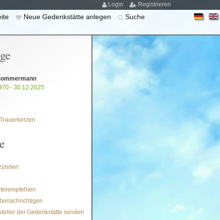
Login
Registrieren
eite
Neue Gedenkstätte anlegen
Suche
ige
 Sommermann
970 - 30.12.2025
Trauerkerzen
e
zünden
iterempfehlen
benachrichtigen
steller der Gedenkstätte senden