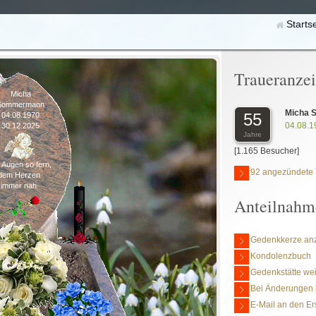
Starts
Traueranze
Micha
Sommermann
Micha
55
04.08.1970
04.08.1
30.12.2025
Jahre
[1.165 Besucher]
 Augen so fern,
92 angezündete 
dem Herzen
immer nah
Anteilnahm
Gedenkkerze an
Kondolenzbuch
Gedenkstätte we
Bei Änderungen 
E-Mail an den Er