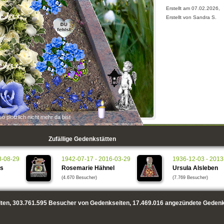
Erstellt am 07.02.2026,
Erstellt von Sandra S.
o plötzlich nicht mehr da bist
Zufällige Gedenkstätten
8-08-29
1942-07-17 - 2016-03-29
1936-12-03 - 2013
ns
Rosemarie Hähnel
Ursula Alsleben
(4.670 Besucher)
(7.769 Besucher)
ten,
303.761.595
Besucher von Gedenkseiten,
17.469.016
angezündete Gedenk