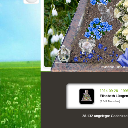
Unfassbar... das du s
1914-09-28 - 199
Elisabeth Lüttge
(8.349 Besucher)
28.132
angelegte Gedenksei