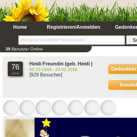
Home
Registrieren/Anmelden
Gedenke
39
Benutzer Online
Heidi Freundin
(geb. Heidi )
76
Gedenkker
02.10.1949 - 23.02.2026
Jahre
[929 Besucher]
Kondo