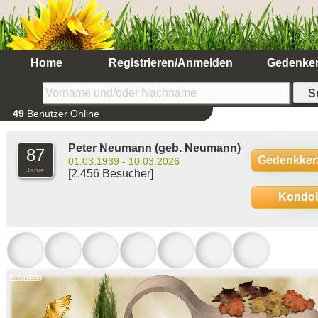
Home
Registrieren/Anmelden
Gedenke
49
Benutzer Online
Peter Neumann
(geb. Neumann)
87
Gedenkker
01.03.1939 - 10.03.2026
Jahre
[2.456 Besucher]
Kondo
*1.3.1939
1.3.1939