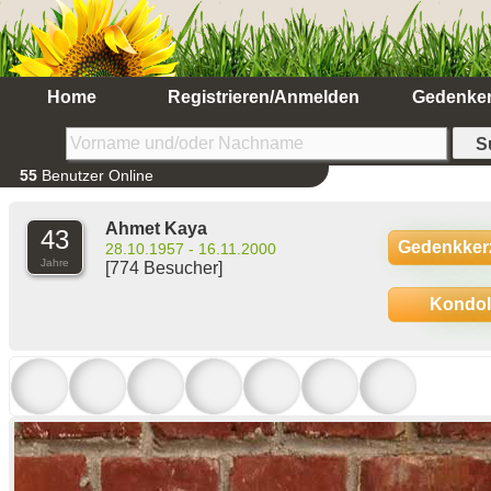
Home
Registrieren/Anmelden
Gedenke
55
Benutzer Online
Ahmet Kaya
43
Gedenkker
28.10.1957 - 16.11.2000
Jahre
[774 Besucher]
Kondo