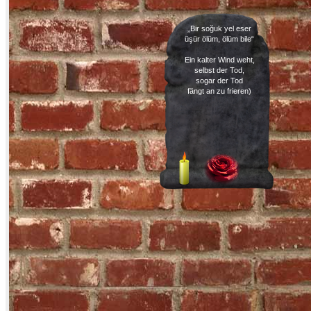
„Bir soğuk yel eser
üşür ölüm, ölüm bile“
Ein kalter Wind weht,
selbst der Tod,
sogar der Tod
fängt an zu frieren)