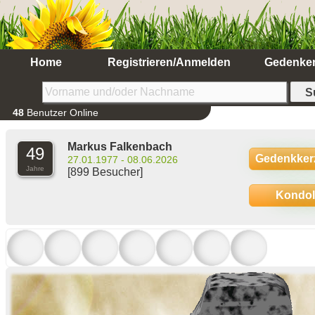
Home
Registrieren/Anmelden
Gedenke
48
Benutzer Online
Markus Falkenbach
49
Gedenkker
27.01.1977 - 08.06.2026
Jahre
[899 Besucher]
Kondo