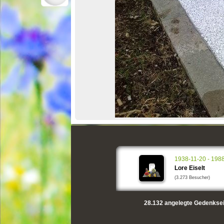
1938-11-20 - 198
Lore Eiselt
(3.273 Besucher)
28.132
angelegte Gedenksei