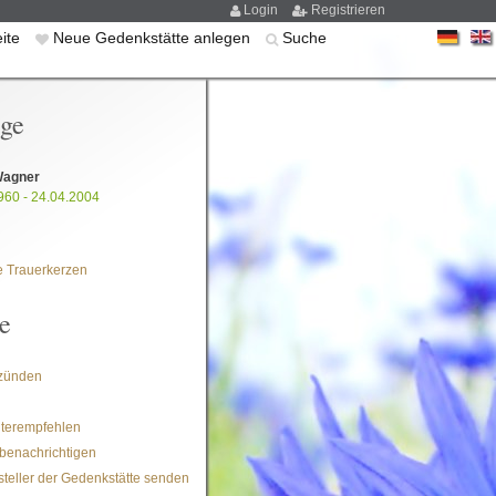
Login
Registrieren
eite
Neue Gedenkstätte anlegen
Suche
ige
Wagner
960 - 24.04.2004
 Trauerkerzen
e
zünden
iterempfehlen
benachrichtigen
steller der Gedenkstätte senden