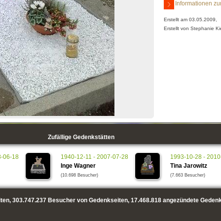
Informationen zu
Erstellt am 03.05.2009,
Erstellt von Stephanie Ki
Zufällige Gedenkstätten
8-06-18
1940-12-11 - 2007-07-28
1993-10-28 - 2010
Inge Wagner
Tina Jarowitz
(10.698 Besucher)
(7.663 Besucher)
ten,
303.747.237
Besucher von Gedenkseiten,
17.468.818
angezündete Gedenk