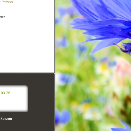
r Person
efer
-03-28
kerzen