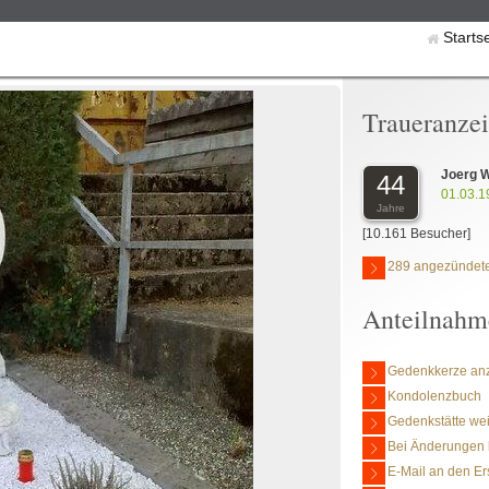
Starts
Traueranze
Joerg 
44
01.03.1
Jahre
[10.161 Besucher]
289 angezündete
Anteilnahm
Gedenkkerze an
Kondolenzbuch
Gedenkstätte we
Bei Änderungen 
E-Mail an den Er