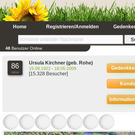
Home
Registrieren/Anmelden
Gedenke
48
Benutzer Online
Ursula Kirchner
(geb. Rohe)
86
Gedenkke
15.09.1922 - 18.05.2009
Jahre
[15.328 Besucher]
Kondo
Informatio