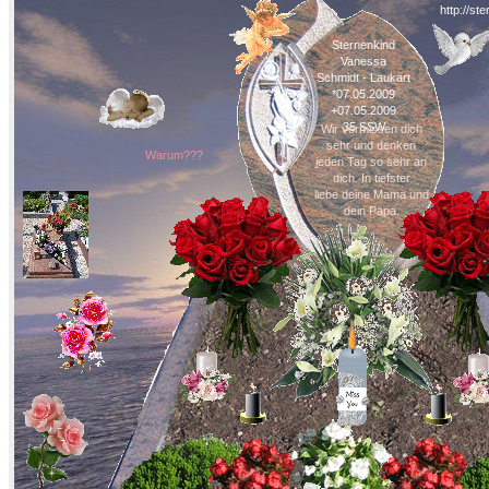
http://s
Sternenkind
Vanessa
Schmidt - Laukart
*07.05.2009
+07.05.2009
35 SSW
Wir vermissen dich
sehr und denken
Warum???
jeden Tag so sehr an
dich. In tiefster
liebe deine Mama und
dein Papa.