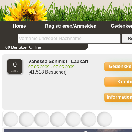
Home
Registrieren/Anmelden
Gedenke
60
Benutzer Online
Vanessa Schmidt - Laukart
0
Gedenkke
07.05.2009 - 07.05.2009
Jahre
[41.518 Besucher]
Kondo
Informatio