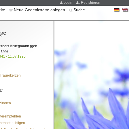
Login
Registrieren
eite
Neue Gedenkstätte anlegen
Suche
ige
erbert Bruegmann
(geb.
ann)
941 - 11.07.1995
Trauerkerzen
e
zünden
iterempfehlen
benachrichtigen