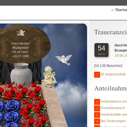
Starts
Traueranze
Gerd Herbert
Gerd H
54
Bruegmann
Bruegm
*16.06.1941-
Jahre
16.06.1
+11.07.1995
[10.136 Besucher]
81 angezündete 
Anteilnahm
Gedenkkerze an
Kondolenzbuch
Gedenkstätte we
Bei Änderungen 