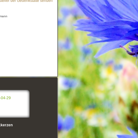
steller der Gedenkstätte senden
gmann
-04-29
kerzen