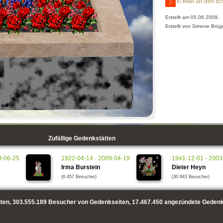
E-Mail an den Er
Erstellt am 05.06.2009,
Erstellt von Simone Brü
Zufällige Gedenkstätten
9-06-25
1922-04-14 - 2009-04-19
1941-12-01 - 2003
Irma Burstein
Dieter Heyn
(6.457 Besucher)
(30.943 Besucher)
ten,
303.555.189
Besucher von Gedenkseiten,
17.467.450
angezündete Gedenk