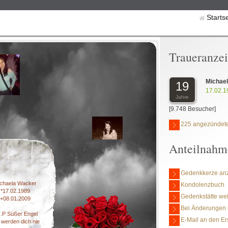
Starts
Traueranze
Michae
19
17.02.1
Jahre
[9.748 Besucher]
225 angezündete
Anteilnahm
Gedenkkerze an
chaela Wacker
Kondolenzbuch
*17.02.1989
Gedenkstätte we
+08.01.2009
Bei Änderungen 
I.P Süßer Engel
E-Mail an den Er
 werden dich nie