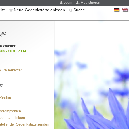
Login
Registrieren
eite
Neue Gedenkstätte anlegen
Suche
ige
la Wacker
989 - 08.01.2009
 Trauerkerzen
e
zünden
iterempfehlen
benachrichtigen
steller der Gedenkstätte senden