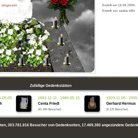
Erstellt am 19.06.2009,
vergessen
Erstellt von saskia triffo
Zufällige Gedenkstätten
5-05-05
1891-11-11 - 1980-05-15
1933-11-05 - 2005
ch
Centa Friedl
Gerhard Hermus
(41.265 Besucher)
(8.120 Besucher)
ten,
303.781.916
Besucher von Gedenkseiten,
17.469.380
angezündete Gedenk