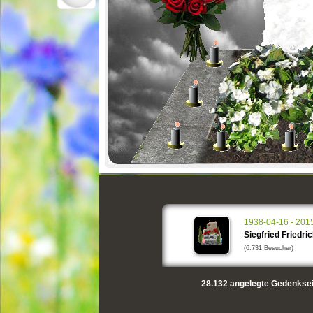
1938-04-16 - 201
Siegfried Friedri
(6.731 Besucher)
28.132
angelegte Gedenksei