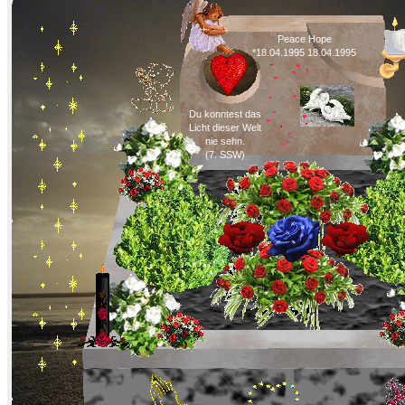
Peace Hope
*18.04.1995 18.04.1995
Du konntest das
Licht dieser Welt
nie sehn.
(7. SSW)