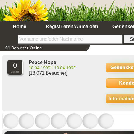
Home
Registrieren/Anmelden
Gedenke
61
Benutzer Online
Peace Hope
0
Gedenkke
18.04.1995 - 18.04.1995
Jahre
[13.071 Besucher]
Kondo
Informatio