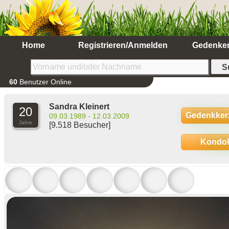
Home
Registrieren/Anmelden
Gedenke
60
Benutzer Online
Sandra Kleinert
20
Gedenkker
09.03.1989 - 12.03.2009
Jahre
[9.518 Besucher]
Kondo