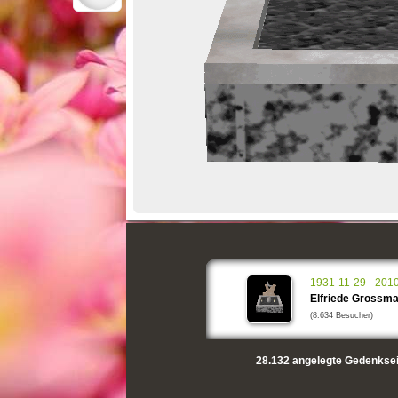
1931-11-29 - 201
Elfriede Grossm
(8.634 Besucher)
28.132
angelegte Gedenksei