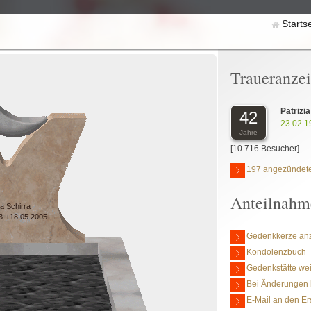
Starts
Traueranze
Patrizi
42
23.02.1
Jahre
[10.716 Besucher]
197 angezündete
Anteilnahm
ia Schirra
3-+18.05.2005
Gedenkkerze an
Kondolenzbuch
Gedenkstätte we
Bei Änderungen 
E-Mail an den Er