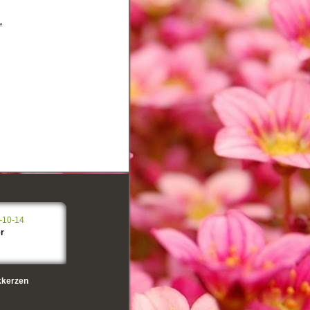
e
-10-14
r
kerzen