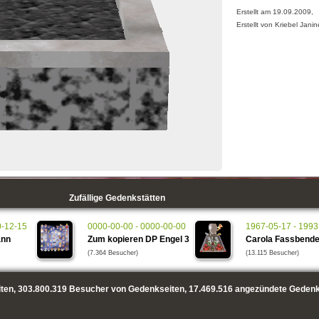
Erstellt am 19.09.2009,
Erstellt von Kriebel Janin
Zufällige Gedenkstätten
0-12-15
0000-00-00 - 0000-00-00
1967-05-17 - 1993
ann
Zum kopieren DP Engel 3
Carola Fassbende
(7.364 Besucher)
(13.115 Besucher)
ten,
303.800.319
Besucher von Gedenkseiten,
17.469.516
angezündete Gedenk