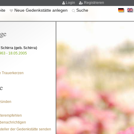
Login
Registrieren
eite
Neue Gedenkstätte anlegen
Suche
ige
a Schirra
(geb. Schirra)
963 - 18.05.2005
 Trauerkerzen
e
zünden
iterempfehlen
benachrichtigen
steller der Gedenkstätte senden