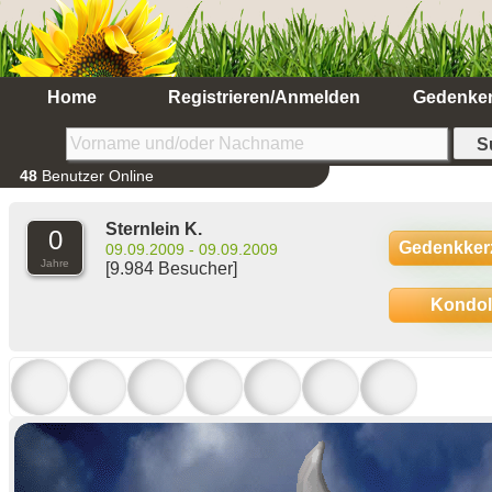
Home
Registrieren/Anmelden
Gedenke
48
Benutzer Online
Sternlein K.
0
Gedenkker
09.09.2009 - 09.09.2009
Jahre
[9.984 Besucher]
Kondo