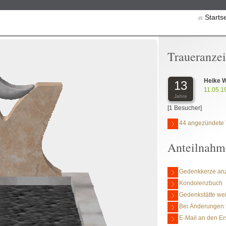
Starts
Traueranze
Heike 
13
11.05.1
Jahre
[1 Besucher]
44 angezündete 
Anteilnahm
Gedenkkerze an
Kondolenzbuch
Gedenkstätte we
Bei Änderungen 
E-Mail an den Er