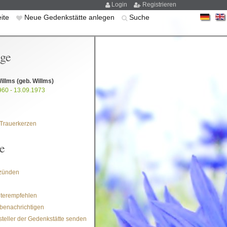
Login
Registrieren
eite
Neue Gedenkstätte anlegen
Suche
ige
Willms
(geb. Willms)
960 - 13.09.1973
Trauerkerzen
e
zünden
iterempfehlen
benachrichtigen
steller der Gedenkstätte senden