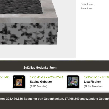
Erstellt am ,
Erstellt von
Zufällige Gedenkstätten
2-01-06
1951-11-19 - 2022-12-24
1995-01-10 - 2010
Sabine Gebauer
Lisa Fischer
(3.825 Besucher)
(32.444 Besucher)
ten,
303.480.136
Besucher von Gedenkseiten,
17.466.249
angezündete Gedenk