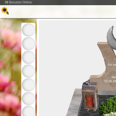
36
Benutzer Online
Für m
Hei
*11.05.1