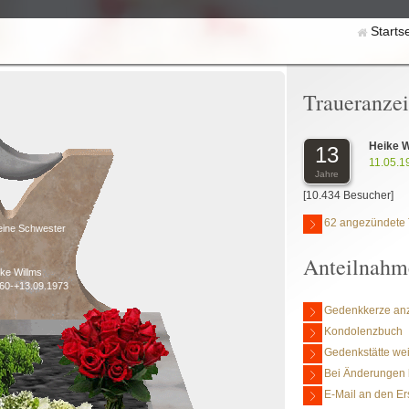
Starts
Traueranze
Heike 
13
11.05.1
Jahre
[10.434 Besucher]
62 angezündete 
eine Schwester
Anteilnahm
ke Willms
960-+13.09.1973
Gedenkkerze an
Kondolenzbuch
Gedenkstätte we
Bei Änderungen 
E-Mail an den Er