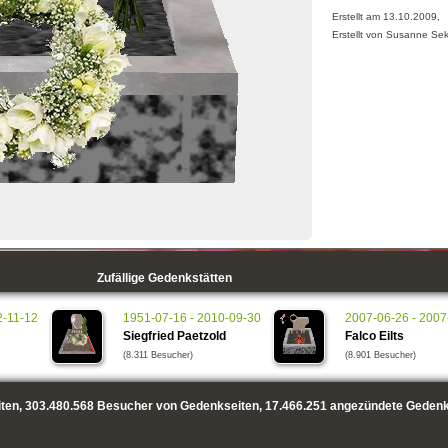
Erstellt am 13.10.2009,
Erstellt von Susanne Se
Zufällige Gedenkstätten
2-11-12
1951-07-16 - 2010-09-30
2007-06-26 - 2007
Siegfried Paetzold
Falco Eilts
(8.311 Besucher)
(8.901 Besucher)
ten,
303.480.568
Besucher von Gedenkseiten,
17.466.251
angezündete Gedenk