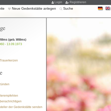
Login
Registrieren
eite
Neue Gedenkstätte anlegen
Suche
ige
Willms
(geb. Willms)
960 - 13.09.1973
Trauerkerzen
e
zünden
iterempfehlen
benachrichtigen
steller der Gedenkstätte senden