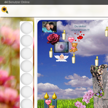
44
Benutzer Online
Du bleibst
unvergessen !!!
in
s
Du
Samm
02.1