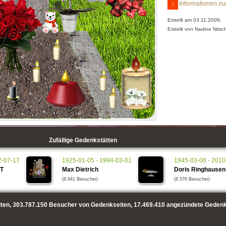
Informationen zu
Erstellt am 03.11.2009,
Erstellt von Nadine Nitsc
Zufällige Gedenkstätten
2-07-17
1925-01-05 - 1994-03-01
1945-03-06 - 2010
T
Max Dietrich
Doris Ringhausen
(8.641 Besucher)
(8.576 Besucher)
ten,
303.787.150
Besucher von Gedenkseiten,
17.469.410
angezündete Gedenk