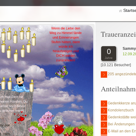
Starts
Wenn die Liebe den
Traueranze
Weg zu Himmel fände
und Erinnerungen
Stufen hätten, dann
würde ich
Sammy-
0
hinaufsteigen und
12.09.2
DICH wieder
Jahre
zurückholen!
[10.121 Besucher]
205 angezündete
Anteilnahm
Ich hielt Dich nie
 meinen Händen, Du
Gedenkkerze an
tarbst noch bevor
Kondolenzbuch
 geboren warst...
Gedenkstätte we
Bei Änderungen 
y-Joe´
E-Mail an den Er
1.2009