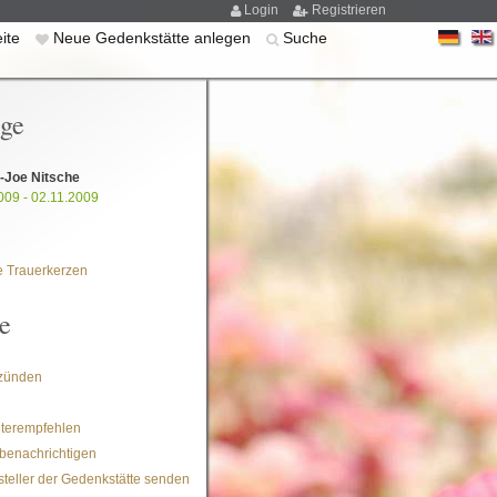
Login
Registrieren
eite
Neue Gedenkstätte anlegen
Suche
ige
Joe Nitsche
009 - 02.11.2009
 Trauerkerzen
e
zünden
iterempfehlen
benachrichtigen
steller der Gedenkstätte senden