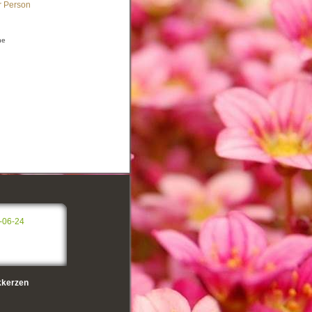
r Person
he
-06-24
kerzen