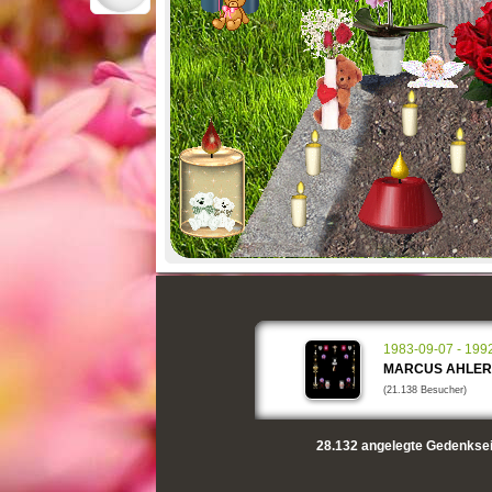
1983-09-07 - 199
MARCUS AHLER
(21.138 Besucher)
28.132
angelegte Gedenksei