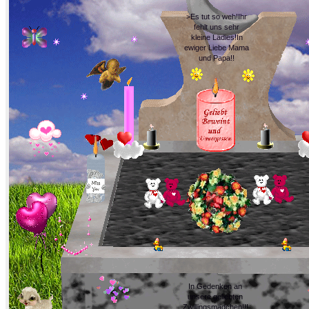
>Es tut so weh!Ihr
fehlt uns sehr
kleine Ladies!In
ewiger Liebe Mama
und Papa!!
In Gedenken an
unsere geliebten
Zwillingsmädchen!!!