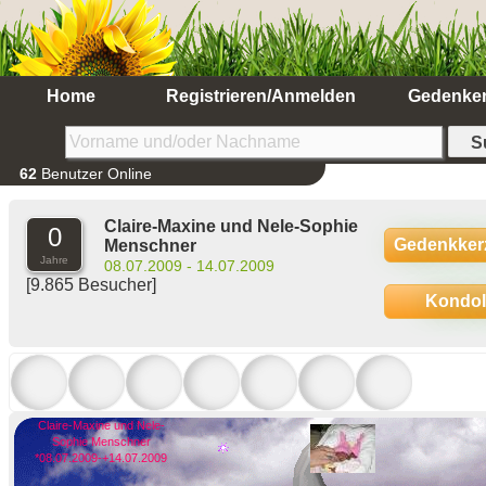
Home
Registrieren/Anmelden
Gedenke
62
Benutzer Online
Claire-Maxine und Nele-Sophie
0
Gedenkker
Menschner
Jahre
08.07.2009 - 14.07.2009
[9.865 Besucher]
Kondo
Claire-Maxine und Nele-
Sophie Menschner
*08.07.2009-+14.07.2009