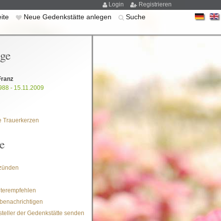
Login
Registrieren
eite
Neue Gedenkstätte anlegen
Suche
ige
Franz
988 - 15.11.2009
 Trauerkerzen
e
zünden
iterempfehlen
benachrichtigen
steller der Gedenkstätte senden