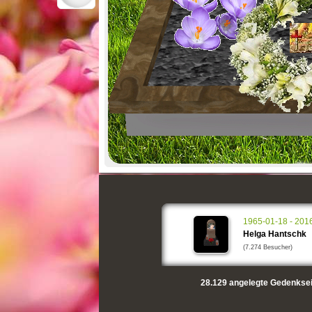
1965-01-18 - 201
Helga Hantschk
(7.274 Besucher)
28.129
angelegte Gedenksei