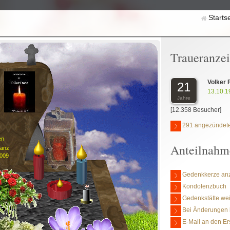
Starts
Traueranze
Volker 
21
13.10.1
Jahre
[12.358 Besucher]
291 angezündete
en
Anteilnahm
ranz
2009
Gedenkkerze an
Kondolenzbuch
Gedenkstätte we
Bei Änderungen 
E-Mail an den Er