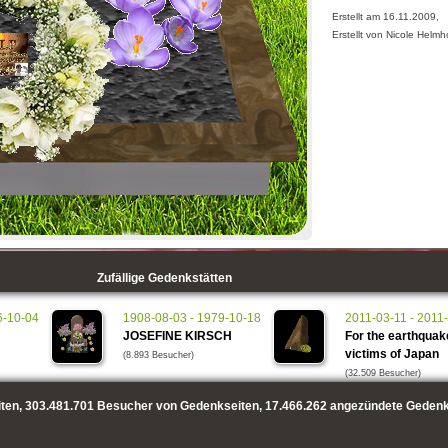
Erstellt am 16.11.2009,
Erstellt von Nicole Helmh
Zufällige Gedenkstätten
6-10-04
1908-08-03 - 1979-10-18
2011-03-11 - 2011
JOSEFINE KIRSCH
For the earthquak
victims of Japan
(8.893 Besucher)
(32.509 Besucher)
ten,
303.481.701
Besucher von Gedenkseiten,
17.466.262
angezündete Gedenk