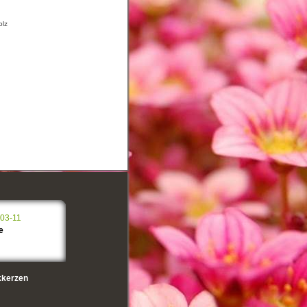
olz
-03-11
e
kerzen