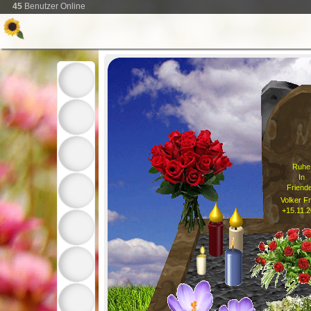
45
Benutzer Online
Ruhe
In
Friend
Volker F
+15.11.